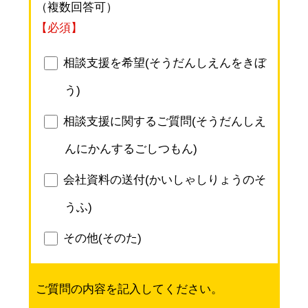
（
複
数
回
答
可
）
【
必
須
】
相談支援を希望(そうだんしえんをきぼ
う)
相談支援に関するご質問(そうだんしえ
んにかんするごしつもん)
会社資料の送付(かいしゃしりょうのそ
うふ)
その他(そのた)
ご
質
問
の
内
容
を
記
入
してください。